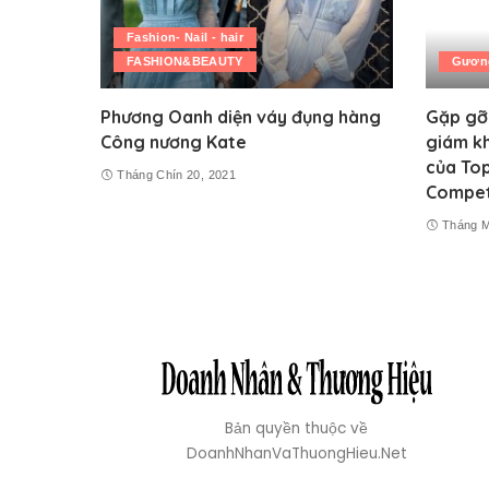
Fashion- Nail - hair
FASHION&BEAUTY
Gương
Phương Oanh diện váy đụng hàng
Gặp gỡ
Công nương Kate
giám kh
của To
Tháng Chín 20, 2021
Compet
Tháng M
Bản quyền thuộc về
DoanhNhanVaThuongHieu.Net