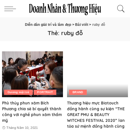
Diễn đàn giải trí và làm đẹp
>
Bài viết
>
ruby đỗ
Thẻ:
ruby đỗ
Gương mặt trẻ
PORTRAIT
BRAND
Phù thủy phun xăm Bích
Thương hiệu mực Biotouch
Phương chia sẻ bí quyết thành
đồng hành cùng sự kiện “THE
công với nghề phun xăm thẩm
GREAT PMU & BEAUTY
mỹ
WITCHES FESTIVAL 2020” lan
tỏa sứ mệnh đồng hành cùng
Tháng Năm 10, 2021