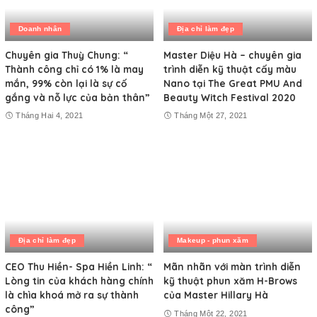
Doanh nhân
Địa chỉ làm đẹp
Chuyên gia Thuỳ Chung: “
Master Diệu Hà – chuyên gia
Thành công chỉ có 1% là may
trình diễn kỹ thuật cấy màu
mắn, 99% còn lại là sự cố
Nano tại The Great PMU And
gắng và nỗ lực của bản thân”
Beauty Witch Festival 2020
Tháng Hai 4, 2021
Tháng Một 27, 2021
Địa chỉ làm đẹp
Makeup - phun xăm
CEO Thu Hiền- Spa Hiền Linh: “
Mãn nhãn với màn trình diễn
Lòng tin của khách hàng chính
kỹ thuật phun xăm H-Brows
là chìa khoá mở ra sự thành
của Master Hillary Hà
công”
Tháng Một 22, 2021