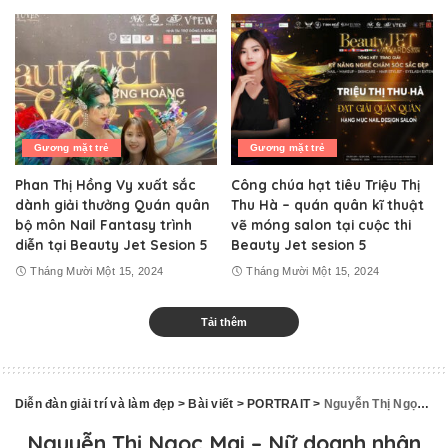
Gương mặt trẻ
Gương mặt trẻ
Phan Thị Hồng Vy xuất sắc
Công chúa hạt tiêu Triệu Thị
dành giải thưởng Quán quân
Thu Hà – quán quân kĩ thuật
bộ môn Nail Fantasy trình
vẽ móng salon tại cuộc thi
diễn tại Beauty Jet Sesion 5
Beauty Jet sesion 5
Tháng Mười Một 15, 2024
Tháng Mười Một 15, 2024
Tải thêm
Diễn đàn giải trí và làm đẹp
>
Bài viết
>
PORTRAIT
>
Nguyễn Thị Ngọc Mai – Nữ doanh nhân tài năng, nỗ lực cống hiến cho ngành làm đẹp
Nguyễn Thị Ngọc Mai – Nữ doanh nhân