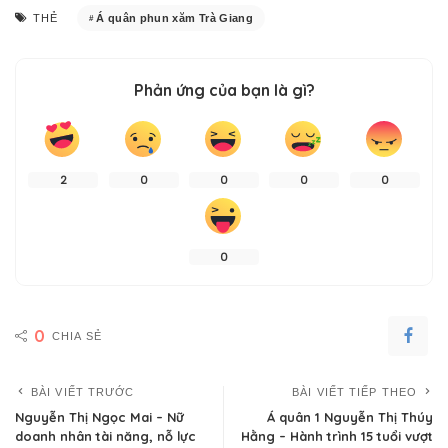
Á quân phun xăm Trà Giang
THẺ
Phản ứng của bạn là gì?
2
0
0
0
0
0
0
CHIA SẺ
BÀI VIẾT TRƯỚC
BÀI VIẾT TIẾP THEO
Nguyễn Thị Ngọc Mai – Nữ
Á quân 1 Nguyễn Thị Thúy
doanh nhân tài năng, nỗ lực
Hằng – Hành trình 15 tuổi vượt