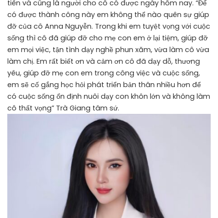
tiên và cũng là người cho cô có được ngày hôm nay. “Để
có được thành công này em không thể nào quên sự giúp
đỡ của cô Anna Nguyễn. Trong khi em tuyệt vọng với cuộc
sống thì cô đã giúp đỡ cho mẹ con em ở lại tiệm, giúp đỡ
em mọi việc, tận tình dạy nghề phun xăm, vừa làm cô vừa
làm chị. Em rất biết ơn và cảm ơn cô đã dạy dỗ, thương
yêu, giúp đỡ mẹ con em trong công việc và cuộc sống,
em sẽ cố gắng học hỏi phát triển bản thân nhiều hơn để
có cuộc sống ổn định nuôi dạy con khôn lớn và không làm
cô thất vọng” Trà Giang tâm sứ.