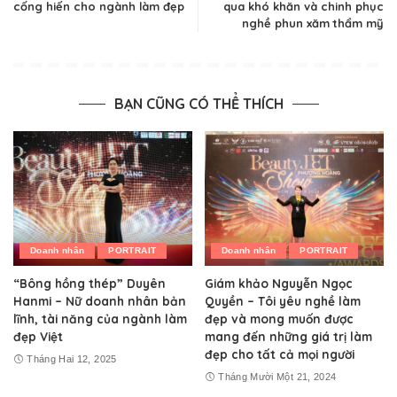
cống hiến cho ngành làm đẹp
qua khó khăn và chinh phục
nghề phun xăm thẩm mỹ
BẠN CŨNG CÓ THỂ THÍCH
Doanh nhân
PORTRAIT
Doanh nhân
PORTRAIT
“Bông hồng thép” Duyên
Giám khảo Nguyễn Ngọc
Hanmi – Nữ doanh nhân bản
Quyền – Tôi yêu nghề làm
lĩnh, tài năng của ngành làm
đẹp và mong muốn được
đẹp Việt
mang đến những giá trị làm
đẹp cho tất cả mọi người
Tháng Hai 12, 2025
Tháng Mười Một 21, 2024