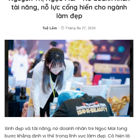
tài năng, nỗ lực cống hiến cho ngành
làm đẹp
Tuệ Lâm
Tháng Ba 27, 2024
Posted
by
Xinh đẹp và tài năng, nữ doanh nhân trẻ Ngọc Mai từng
bước khẳng định vị thế trong lĩnh vực làm đẹp. Cô hiện là