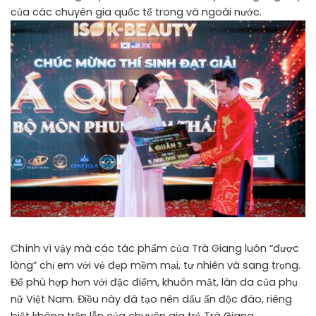
của các chuyên gia quốc tế trong và ngoài nước.
Chính vì vậy mà các tác phẩm của Trà Giang luôn “được
lòng” chị em với vẻ đẹp mềm mại, tự nhiên và sang trọng.
Để phù hợp hơn với đặc điểm, khuôn mặt, làn da của phụ
nữ Việt Nam. Điều này đã tạo nên dấu ấn độc đáo, riêng
biệt không trộn lẫn của chuyên gia trẻ Trà Giang.