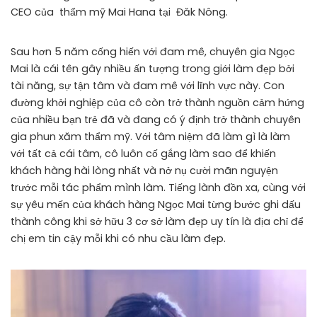
CEO của thẩm mỹ Mai Hana tại Đăk Nông.
Sau hơn 5 năm cống hiến với đam mê, chuyên gia Ngọc
Mai là cái tên gây nhiều ấn tượng trong giới làm đẹp bởi
tài năng, sự tận tâm và đam mê với lĩnh vực này. Con
đường khởi nghiệp của cô còn trở thành nguồn cảm hứng
của nhiều bạn trẻ đã và đang có ý định trở thành chuyên
gia phun xăm thẩm mỹ. Với tâm niệm đã làm gì là làm
với tất cả cái tâm, cô luôn cố gắng làm sao để khiến
khách hàng hài lòng nhất và nở nụ cười mãn nguyện
trước mỗi tác phẩm mình làm. Tiếng lành đồn xa, cùng với
sự yêu mến của khách hàng Ngọc Mai từng bước ghi dấu
thành công khi sở hữu 3 cơ sở làm đẹp uy tín là địa chỉ để
chị em tin cậy mỗi khi có nhu cầu làm đẹp.