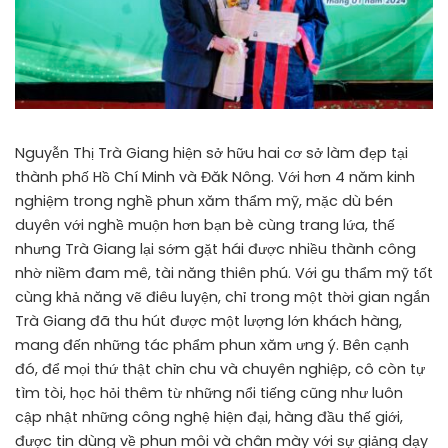
Nguyễn Thị Trà Giang hiện sở hữu hai cơ sở làm đẹp tại
thành phố Hồ Chí Minh và Đăk Nông. Với hơn 4 năm kinh
nghiệm trong nghề phun xăm thẩm mỹ, mặc dù bén
duyên với nghề muộn hơn bạn bè cùng trang lứa, thế
nhưng Trà Giang lại sớm gặt hái được nhiều thành công
nhờ niềm đam mê, tài năng thiên phú. Với gu thẩm mỹ tốt
cùng khả năng vẽ điêu luyện, chỉ trong một thời gian ngắn
Trà Giang đã thu hút được một lượng lớn khách hàng,
mang đến những tác phẩm phun xăm ưng ý. Bên cạnh
đó, để mọi thứ thật chỉn chu và chuyên nghiệp, cô còn tự
tìm tòi, học hỏi thêm từ những nổi tiếng cũng như luôn
cập nhật những công nghệ hiện đại, hàng đầu thế giới,
được tin dùng về phun môi và chân mày với sự giảng dạy