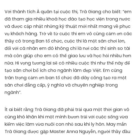
Với thành tích Á quân tại cuộc thi, Trà Giang cho biết: “em
đã tham gia nhiều khoá học đào tạo học viện trong nước
và được cập nhật những kỹ thuật mới nhất mang về phục
vụ khách hàng. Trở về từ cuộc thi em vô cùng cảm ơn các
thầy cô trong Ban tổ chức, cuộc thi là một sân chơi lớn,
đối với cá nhân em đó không chỉ là nơi các thí sinh so tài
mà còn giúp cho em có thể giao lưu và học hỏi nhiều hơn
nữa. Hi vọng tương lai sẽ có nhiều cuộc thi như thế này để
tạo sân chơi bổ ích cho ngành làm đẹp Việt. Em cũng
trân trọng cảm ơn ban tổ chức đã dày công tạo ra một
sân chơi đẳng cấp, ý nghĩa và chuyên nghiệp trong
ngành”.
Ít ai biết rằng Trà Giang đã phải trải qua một thời gian vô
cùng khó khăn khi một mình bươn trải với cuộc sống vừa
kiếm việc làm vừa nuôi con nhỏ sau khi ly hôn. May mắn
Trà Giang được gặp Master Anna Nguyễn, người thầy đầu