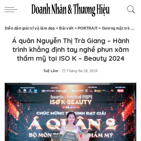
Diễn đàn giải trí và làm đẹp
>
Bài viết
>
PORTRAIT
>
Gương mặt trẻ
>
Á q
Á quân Nguyễn Thị Trà Giang – Hành
trình khẳng định tay nghề phun xăm
thẩm mỹ tại ISO K – Beauty 2024
Tuệ Lâm
Tháng Ba 28, 2024
Posted
by