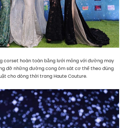
g corset hoàn toàn bằng lưới mỏng với đường may
âng đỡ những đường cong ôm sát cơ thể theo đúng
uật cho dòng thời trang Haute Couture.