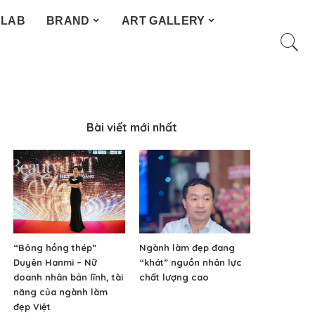
 LAB
BRAND
ART GALLERY
Bài viết mới nhất
“Bông hồng thép”
Ngành làm đẹp đang
Duyên Hanmi – Nữ
“khát” nguồn nhân lực
doanh nhân bản lĩnh, tài
chất lượng cao
năng của ngành làm
đẹp Việt