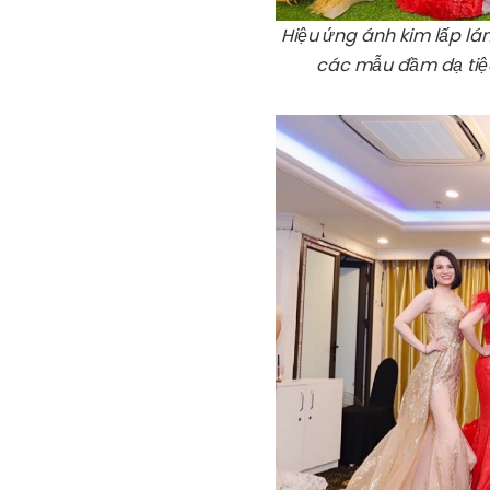
Hiệu ứng ánh kim lấp l
các mẫu đầm dạ tiệc