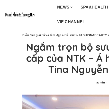
NEWS
SPA&HEALTH
VIE CHANNEL
Diễn đàn giải trí và làm đẹp
>
Bài viết
>
FASHION&BEAUTY
Ngắm trọn bộ sưu
cấp của NTK – Á 
Tina Nguyễn
admin
Posted
by