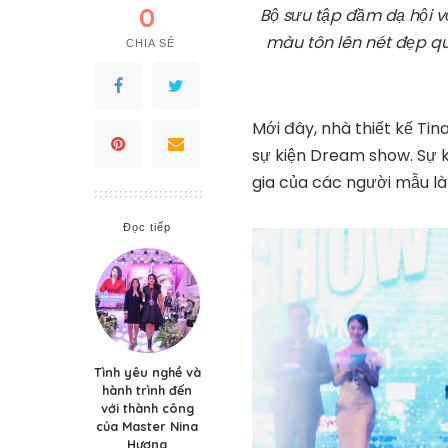
0
Bộ sưu tập đầm dạ hội 
màu tôn lên nét đẹp qu
CHIA SẺ
Mới đây, nhà thiết kế Ti
sự kiện Dream show. Sự 
gia của các người mẫu l
Đọc tiếp
Tình yêu nghề và
hành trình đến
với thành công
của Master Nina
Hương