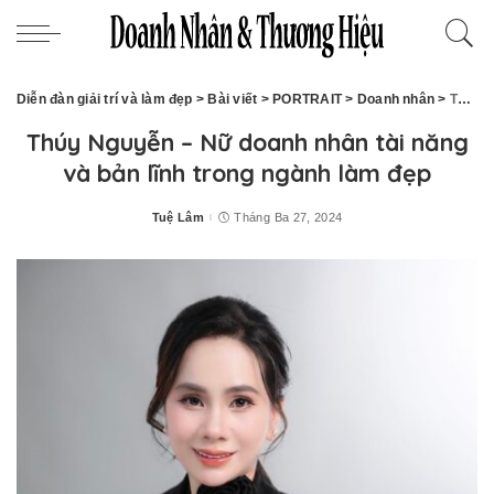
Diễn đàn giải trí và làm đẹp
>
Bài viết
>
PORTRAIT
>
Doanh nhân
>
Thúy Nguyễn – Nữ doanh nhân tài năng và bản lĩnh trong ngành làm đẹp
Thúy Nguyễn – Nữ doanh nhân tài năng
và bản lĩnh trong ngành làm đẹp
Tuệ Lâm
Tháng Ba 27, 2024
Posted
by