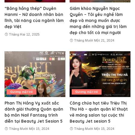
“Bông hồng thép” Duyên
Giám khảo Nguyễn Ngọc
Hanmi – Nữ doanh nhân bản
Quyền – Tôi yêu nghề làm
lĩnh, tài năng của ngành làm
đẹp và mong muốn được
đẹp Việt
mang đến những giá trị làm
đẹp cho tất cả mọi người
Tháng Hai 12, 2025
Tháng Mười Một 21, 2024
Gương mặt trẻ
Gương mặt trẻ
Phan Thị Hồng Vy xuất sắc
Công chúa hạt tiêu Triệu Thị
dành giải thưởng Quán quân
Thu Hà – quán quân kĩ thuật
bộ môn Nail Fantasy trình
vẽ móng salon tại cuộc thi
diễn tại Beauty Jet Sesion 5
Beauty Jet sesion 5
Tháng Mười Một 15, 2024
Tháng Mười Một 15, 2024