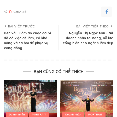
0
CHIA SẺ
BÀI VIẾT TRƯỚC
BÀI VIẾT TIẾP THEO
Đen vâu: Cảm ơn cuộc đời vì
Nguyễn Thị Ngọc Mai – Nữ
đã có việc để làm, có khả
doanh nhân tài năng, nỗ lực
năng và cơ hội để phục vụ
cống hiến cho ngành làm đẹp
cộng đồng
BẠN CŨNG CÓ THỂ THÍCH
Doanh nhân
PORTRAIT
Doanh nhân
PORTRAIT