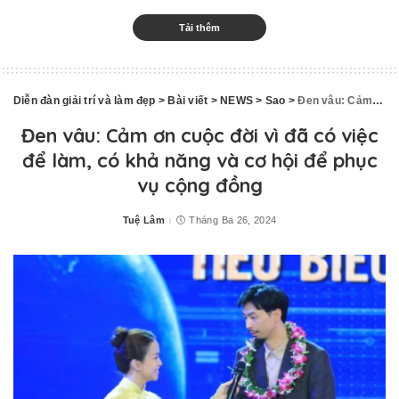
Tải thêm
Diễn đàn giải trí và làm đẹp
>
Bài viết
>
NEWS
>
Sao
>
Đen vâu: Cảm ơn cuộc đời vì đã có việc để làm, có khả năng và cơ hội để phục vụ cộng đồng
Đen vâu: Cảm ơn cuộc đời vì đã có việc
để làm, có khả năng và cơ hội để phục
vụ cộng đồng
Tuệ Lâm
Tháng Ba 26, 2024
Posted
by