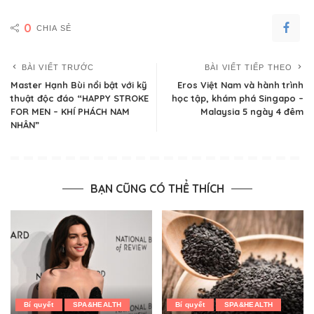
0
CHIA SẺ
BÀI VIẾT TRƯỚC
BÀI VIẾT TIẾP THEO
Master Hạnh Bùi nổi bật với kỹ
Eros Việt Nam và hành trình
thuật độc đáo “HAPPY STROKE
học tập, khám phá Singapo –
FOR MEN – KHÍ PHÁCH NAM
Malaysia 5 ngày 4 đêm
NHÂN”
BẠN CŨNG CÓ THỂ THÍCH
Bí quyết
SPA&HEALTH
Bí quyết
SPA&HEALTH