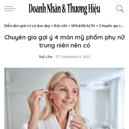
Diễn đàn giải trí và làm đẹp
>
Bài viết
>
SPA&HEALTH
>
Chuyên gia tư vấn
Chuyên gia gợi ý 4 món mỹ phẩm phụ nữ
trung niên nên có
Tuệ Lâm
Tháng Mười 8, 2023
Posted
by