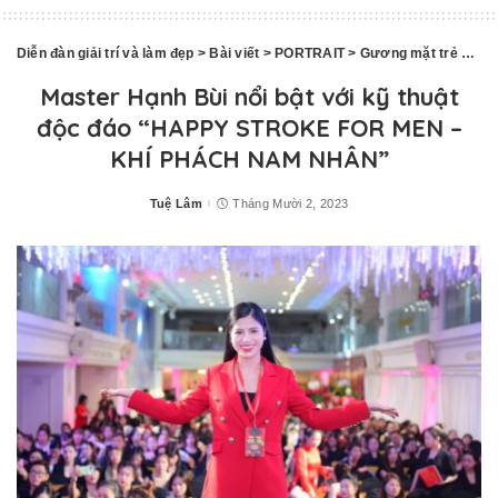
Diễn đàn giải trí và làm đẹp
>
Bài viết
>
PORTRAIT
>
Gương mặt trẻ
>
Mas
Master Hạnh Bùi nổi bật với kỹ thuật
độc đáo “HAPPY STROKE FOR MEN –
KHÍ PHÁCH NAM NHÂN”
Tuệ Lâm
Tháng Mười 2, 2023
Posted
by