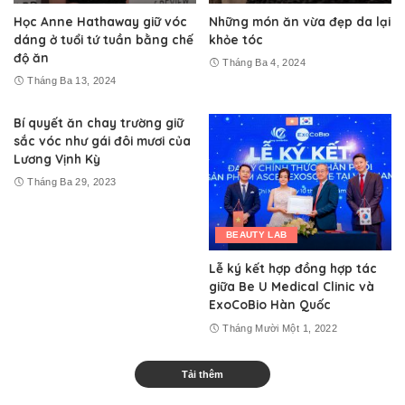
Học Anne Hathaway giữ vóc
Những món ăn vừa đẹp da lại
dáng ở tuổi tứ tuần bằng chế
khỏe tóc
độ ăn
Tháng Ba 4, 2024
Tháng Ba 13, 2024
Bí quyết ăn chay trường giữ
sắc vóc như gái đôi mươi của
Lương Vịnh Kỳ
Tháng Ba 29, 2023
BEAUTY LAB
Lễ ký kết hợp đồng hợp tác
giữa Be U Medical Clinic và
ExoCoBio Hàn Quốc
Tháng Mười Một 1, 2022
Tải thêm