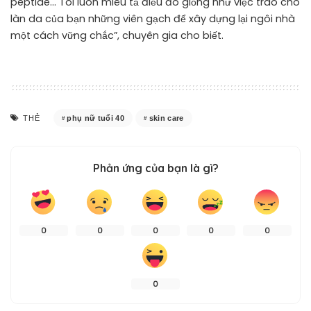
peptide… Tôi luôn miêu tả điều đó giống như việc trao cho
làn da của bạn những viên gạch để xây dựng lại ngôi nhà
một cách vững chắc”, chuyên gia cho biết.
phụ nữ tuổi 40
skin care
THẺ
Phản ứng của bạn là gì?
0
0
0
0
0
0