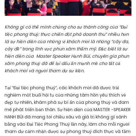
Không gì có thể minh
chứng cho sự thành công của
“Đ
ại
tiệc phong thuỷ: thực chiến đột phá doanh thu
”
nhiều hơn
là sự hiện diện của những
vị
khách mời là những
“cây đa,
cây đề”
trong lĩnh vực phun
xăm thẩm mỹ. Đặc biệt là sự
hiện diện của
Master Speaker Hạnh Bùi
, chuyên gia phun
xăm phong thuỷ đã để lại dấu ấn mạnh mẽ cho tất cả
khách mời và người tham dự sự kiện.
Tại “Đại tiệc phong thuỷ”, các khách mời đã được trải
nghiệm một buổi hội tụ của những tâm hồn yêu thích vẻ
đẹp tự nhiên, khám phá sự bí ẩn của phong thuỷ và đam
mê phát triển bản thân. Sự hiện diện của MASTER -SPEAKER
HẠNH BÙI đã mang tới chiều sâu và giá trị không gì sánh
bằng vào Đại Tiệc Phong Thuỷ lần này, làm cho mỗi người
tham dự cảm nhận được sự phong thuỷ đích thực và tầm