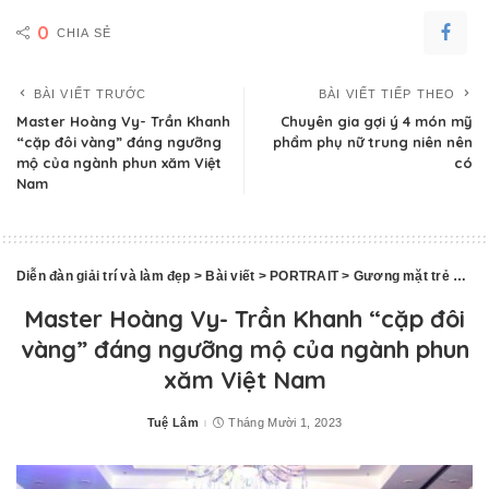
0
CHIA SẺ
BÀI VIẾT TRƯỚC
BÀI VIẾT TIẾP THEO
Master Hoàng Vy- Trần Khanh
Chuyên gia gợi ý 4 món mỹ
“cặp đôi vàng” đáng ngưỡng
phẩm phụ nữ trung niên nên
mộ của ngành phun xăm Việt
có
Nam
Diễn đàn giải trí và làm đẹp
>
Bài viết
>
PORTRAIT
>
Gương mặt trẻ
>
Mas
Master Hoàng Vy- Trần Khanh “cặp đôi
vàng” đáng ngưỡng mộ của ngành phun
xăm Việt Nam
Tuệ Lâm
Tháng Mười 1, 2023
Posted
by