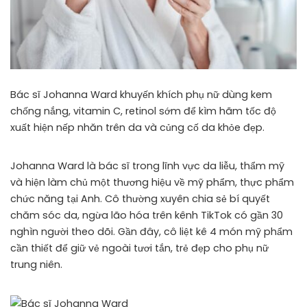
Bác sĩ Johanna Ward khuyến khích phụ nữ dùng kem
chống nắng, vitamin C, retinol sớm để kìm hãm tốc độ
xuất hiện nếp nhăn trên da và củng cố da khỏe đẹp.
Johanna Ward là bác sĩ trong lĩnh vực da liễu, thẩm mỹ
và hiện làm chủ một thương hiệu về mỹ phẩm, thực phẩm
chức năng tại Anh. Cô thường xuyên chia sẻ bí quyết
chăm sóc da, ngừa lão hóa trên kênh TikTok có gần 30
nghìn người theo dõi. Gần đây, cô liệt kê 4 món mỹ phẩm
cần thiết để giữ vẻ ngoài tươi tắn, trẻ đẹp cho phụ nữ
trung niên.