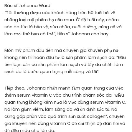
Bác sĩ Johanna Ward
“Tôi thường được các khách hàng trên 50 tuổi hỏi về
những loại mỹ phẩm họ cần mua. Ở độ tuổi này, chăm
sóc da tức là bảo vệ, sửa chữa, nuôi dưỡng, củng cố và
làm mọi thứ bạn có thể”, tiến sĩ Johanna cho hay.
Món mỹ phẩm đầu tiên mà chuyên gia khuyên phụ nữ
không nên trì hoãn đầu tư là sản phẩm làm sạch da: “Đầu
tiên bạn cần có sản phẩm làm sạch và tẩy da chết. Làm
sạch da là bước quan trọng mỗi sáng và tối”.
Tiếp theo, Johanna nhấn mạnh tầm quan trọng của việc
thêm serum vitamin C vào chu trình chăm sóc da. “Điều
quan trọng không kém nữa là việc dùng serum vitamin C.
Nó làm giảm viêm, làm sáng da và ổn định sắc tố. Nó
cũng góp phần vào quá trình sản xuất collagen”, chuyên
gia khuyên nên dùng vitamin C để cải thiện độ đàn hồi và
độ đều màu cho làn da.