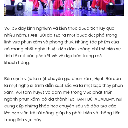
Với bề dày kinh nghiệm và kiến thức được tích luỹ qua
nhiều năm, HẠNH BÙI đã tạo ra một bước đột phá trong
lĩnh vực phun xăm và phong thuỷ. Những tác phẩm của
cô mang chất nghệ thuật độc đáo, không chỉ thể hiện sự
tinh tế mà còn gắn kết với vẻ đẹp bên trong mỗi
khách hàng.
Bên cạnh việc là một chuyên gia phun xăm, Hạnh Bùi còn
là một nghệ sĩ trình diễn xuất sắc và là một bậc thầy phun
xăm. Với tâm huyết và đam mê trong việc phát triển
ngành phun xăm, cô đã thành lập HẠNH BÙI ACADEMY, nơi
cung cấp những khóa học chuyên sâu và đào tạo các
lớp học viên trẻ tài năng, giúp họ phát triển và thăng tiến
trong lĩnh vực này.