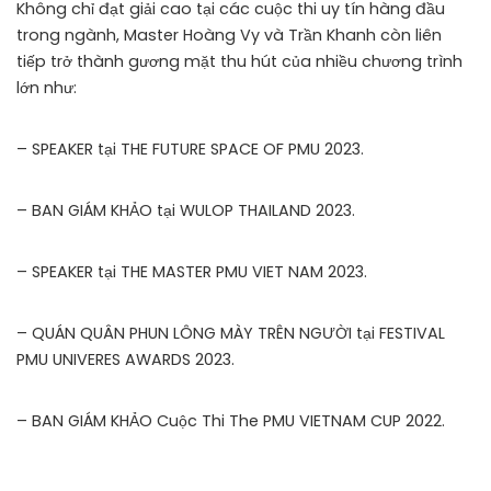
Không chỉ đạt giải cao tại các cuộc thi uy tín hàng đầu
trong ngành, Master Hoàng Vy và Trần Khanh còn liên
tiếp trở thành gương mặt thu hút của nhiều chương trình
lớn như:
– SPEAKER tại THE FUTURE SPACE OF PMU 2023.
– BAN GIÁM KHẢO tại WULOP THAILAND 2023.
– SPEAKER tại THE MASTER PMU VIET NAM 2023.
– QUÁN QUÂN PHUN LÔNG MÀY TRÊN NGƯỜI tại FESTIVAL
PMU UNIVERES AWARDS 2023.
– BAN GIÁM KHẢO Cuộc Thi The PMU VIETNAM CUP 2022.
– GIẢI TÀI NĂNG TRIỂN VỌNG PHUN LÔNG MÀY TRÊN NGƯỜI