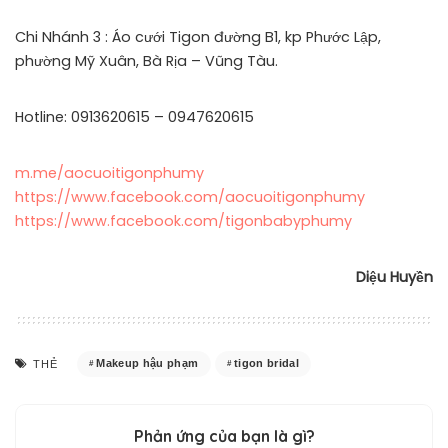
Chi Nhánh 3 : Áo cưới Tigon đường B1, kp Phước Lập,
phường Mỹ Xuân, Bà Rịa – Vũng Tàu.
Hotline: 0913620615 – 0947620615
m.me/aocuoitigonphumy
https://www.facebook.com/aocuoitigonphumy
https://www.facebook.com/tigonbabyphumy
Diệu Huyền
Makeup hậu phạm
tigon bridal
THẺ
Phản ứng của bạn là gì?