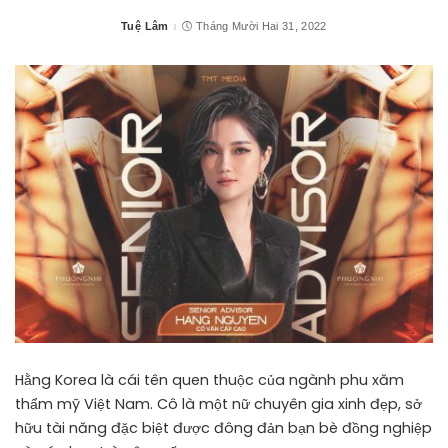
Tuệ Lâm
Tháng Mười Hai 31, 2022
Posted
by
Hằng Korea là cái tên quen thuộc của ngành phu xăm
thẩm mỹ Việt Nam. Cô là một nữ chuyên gia xinh đẹp, sở
hữu tài năng đặc biệt được đông đản bạn bè đồng nghiệp