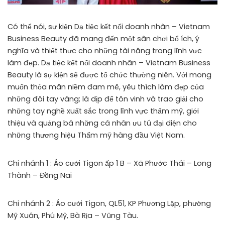
Có thể nói, sự kiện Dạ tiệc kết nối doanh nhân – Vietnam
Business Beauty đã mang đến một sân chơi bổ ích, ý
nghĩa và thiết thực cho những tài năng trong lĩnh vực
làm đẹp. Dạ tiệc kết nối doanh nhân – Vietnam Business
Beauty là sự kiện sẽ được tổ chức thường niên. Với mong
muốn thỏa mãn niềm đam mê, yêu thích làm đẹp của
những đôi tay vàng; là dịp để tôn vinh và trao giải cho
những tay nghề xuất sắc trong lĩnh vực thẩm mỹ, giới
thiệu và quảng bá những cá nhân ưu tú đại diện cho
những thương hiệu Thẩm mỹ hàng đầu Việt Nam.
Chi nhánh 1 : Áo cưới Tigon ấp 1 B – Xã Phước Thái – Long
Thành – Đồng Nai
Chi nhánh 2 : Áo cưới Tigon, QL51, KP Phương Lập, phường
Mỹ Xuân, Phú Mỹ, Bà Rịa – Vũng Tàu.