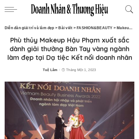
Diễn đàn giải trí và làm đẹp
>
Bài viết
>
FASHION&BEAUTY
>
Makeup - phun xăm
Phù thủy Makeup Hậu Phạm xuất sắc
dành giải thưởng Bàn Tay vàng ngành
làm đẹp tại Dạ tiệc Kết nối doanh nhân
Tuệ Lâm
Tháng Một 1, 2023
Posted
by