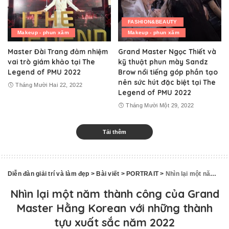
FASHION&BEAUTY
Makeup - phun xăm
Makeup - phun xăm
Master Đài Trang đảm nhiệm
Grand Master Ngọc Thiết và
vai trò giám khảo tại The
kỹ thuật phun mày Sandz
Legend of PMU 2022
Brow nổi tiếng góp phần tạo
nên sức hút đặc biệt tại The
Tháng Mười Hai 22, 2022
Legend of PMU 2022
Tháng Mười Một 29, 2022
Tải thêm
Diễn đàn giải trí và làm đẹp
>
Bài viết
>
PORTRAIT
>
Nhìn lại một năm thành công của Grand Master Hằng Korean với những thành tựu xuất sắc năm 2022
Nhìn lại một năm thành công của Grand
Master Hằng Korean với những thành
tựu xuất sắc năm 2022