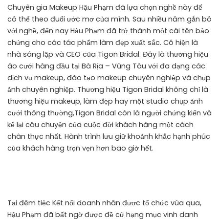
Chuyên gia Makeup Hậu Phạm đã lựa chọn nghề này để
có thể theo đuổi ước mơ của mình. Sau nhiều năm gắn bó
với nghề, đến nay Hậu Phạm đã trở thành một cái tên bảo
chứng cho các tác phẩm làm đẹp xuất sắc. Cô hiện là
nhà sáng lập và CEO của Tigon Bridal. Đây là thương hiệu
áo cưới hàng đầu tại Bà Rịa – Vũng Tàu với đa dạng các
dịch vụ makeup, đào tạo makeup chuyên nghiệp và chụp
ảnh chuyên nghiệp. Thương hiệu Tigon Bridal không chỉ là
thương hiệu makeup, làm đẹp hay một studio chụp ảnh
cưới thông thường,Tigon Bridal còn là người chứng kiến và
kể lại câu chuyện của cuộc đời khách hàng một cách
chân thực nhất. Hành trình lưu giữ khoảnh khắc hạnh phúc
của khách hàng trọn vẹn hơn bao giờ hết.
Tại đêm tiệc Kết nối doanh nhân được tổ chức vùa qua,
Hậu Phạm đã bất ngờ được đề cử hạng mục vinh danh