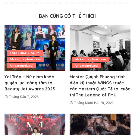
BẠN CŨNG CÓ THỂ THÍCH
FASHION&BEAUTY
Makeup - phun xăm
Makeup - phun xăm
Uncategorized
Uncategorized
Yal Trần – Nữ giám khảo
Master Quỳnh Phương trình
quyền lực, công tâm tại
diễn kỹ thuật WINGS trước
Beauty Jet Awards 2023
các Masters Quốc Tế tại cuộc
thi The Legend of PMU
Tháng Sáu 7, 2023
Tháng Mười Hai 29, 2022