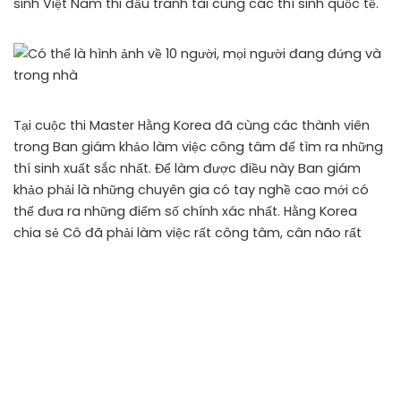
sinh Việt Nam thi đấu tranh tài cùng các thí sinh quốc tế.
Tại cuộc thi Master Hằng Korea đã cùng các thành viên
trong Ban giám khảo làm việc công tâm để tìm ra những
thí sinh xuất sắc nhất. Để làm được điều này Ban giám
khảo phải là những chuyên gia có tay nghề cao mới có
thể đưa ra những điểm số chính xác nhất. Hằng Korea
chia sẻ Cô đã phải làm việc rất công tâm, cân não rất
nhiều mới có thể tìm ra các thí sinh xuất sắc nhất. Cuộc
thi đã diễn ra thành công tốt đẹp với sự cảm ơn chân
thành từ các thí sinh tham gia cuộc tranh tài này. Master
Hằng Korea nhận được cơn mưa lời khen từ Hội đồng Ban
giám khảo và các thí sinh bởi tinh thần làm việc chuyên
nghiệp, công tâm và rất chuẩn mực.