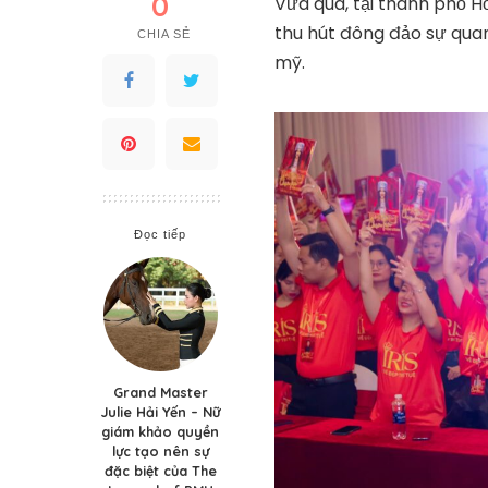
0
Vừa qua, tại thành phố H
thu hút đông đảo sự qu
CHIA SẺ
mỹ.
Đọc tiếp
Grand Master
Julie Hải Yến – Nữ
giám khảo quyền
lực tạo nên sự
đặc biệt của The