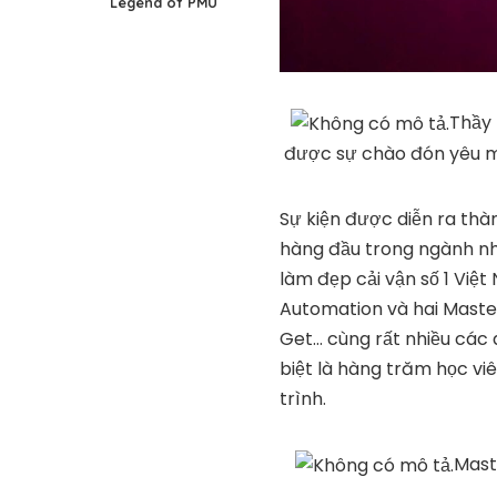
Legend of PMU
Thầy 
được sự chào đón yêu mế
Sự kiện được diễn ra thà
hàng đầu trong ngành nh
làm đẹp cải vận số 1 Việ
Automation và hai Maste
Get… cùng rất nhiều các 
biệt là hàng trăm học v
trình.
Mast