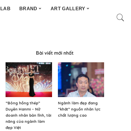
 LAB
BRAND
ART GALLERY
Bài viết mới nhất
“Bông hồng thép”
Ngành làm đẹp đang
Duyên Hanmi – Nữ
“khát” nguồn nhân lực
doanh nhân bản lĩnh, tài
chất lượng cao
năng của ngành làm
đẹp Việt