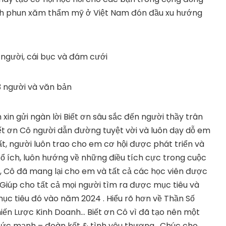
h phun xăm thẩm mỹ ở Việt Nam đón đầu xu hướng
m xin gửi ngàn lời Biết ơn sâu sắc đến người thầy trân
ết ơn Cô người dẫn đường tuyệt vời và luôn dạy dỗ em
t, người luôn trao cho em cơ hội được phát triển và
bổ ích, luôn hướng về những điều tích cực trong cuộc
, Cô đã mang lại cho em và tất cả các học viên được
. Giúp cho tất cả mọi người tìm ra được mục tiêu và
ục tiêu đó vào năm 2024 . Hiểu rõ hơn về Thần Số
hiến Lược Kinh Doanh… Biết ơn Cô vì đã tạo nên một
sức mạnh – đoàn kết & tình yêu thương . Chúc cho