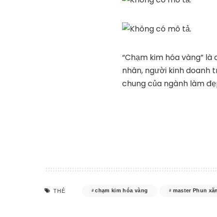
“Chạm kim hóa vàng” là 
nhân, người kinh doanh t
chung của ngành làm đẹp
chạm kim hóa vàng
master Phun xă
THẺ