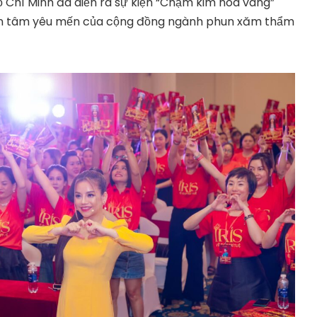
ồ Chí Minh đã diễn ra sự kiện “Chạm kim hóa vàng”
an tâm yêu mến của cộng đồng ngành phun xăm thẩm