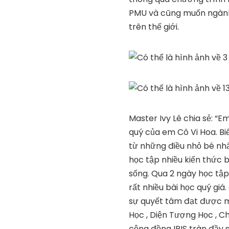
PMU và cũng muốn ngàn
trên thế giới.
Master Ivy Lê chia sẻ: “E
quý của em Cô Vi Hoa. Bi
từ những điều nhỏ bé nhấ
học tập nhiều kiến thức 
sống. Qua 2 ngày học tập
rất nhiều bài học quý giá
sự quyết tâm đạt được m
Học , Diện Tượng Học , C
cộng đồng IRIS tràn đầy 