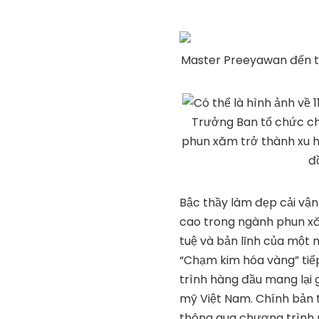
Master Preeyawan đến từ 
Trưởng Ban tổ chức ch
phun xăm trở thành xu h
đ
Bậc thầy làm đẹp cải vận
cao trong ngành phun xă
tuệ và bản lĩnh của một
“Chạm kim hóa vàng” tiế
trình hàng đầu mang lại
mỹ Việt Nam. Chính bản 
thông qua chương trình 