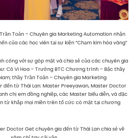
Trần Toản – Chuyên gia Marketing Automation nhận
n của các học viên tại sự kiện “Chạm kim hóa vàng”
nh công với sự góp mặt và chia sẻ của các chuyên gia
ư: Cô Vi Hoa – Trưởng BTC Chương trình – Bậc thầy
t Nam; thầy Trần Toản – Chuyên gia Marketing
r đến từ Thái Lan: Master Preeyawan, Master Doctor
anh chị em đồng nghiệp, các Master biểu diễn, và đặc
iên từ khắp mọi miền trên tổ cức có mặt tại chương
er Doctor Get chuyên gia đến từ Thái Lan chia sẻ về
xăm chỉ tay cải vận